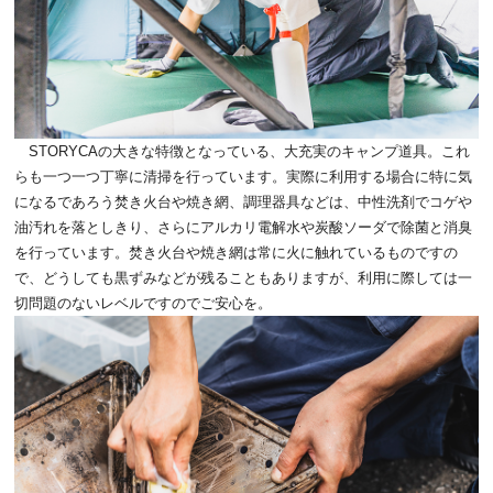
STORYCAの大きな特徴となっている、大充実のキャンプ道具。これ
らも一つ一つ丁寧に清掃を行っています。実際に利用する場合に特に気
になるであろう焚き火台や焼き網、調理器具などは、中性洗剤でコゲや
油汚れを落としきり、さらにアルカリ電解水や炭酸ソーダで除菌と消臭
を行っています。焚き火台や焼き網は常に火に触れているものですの
で、どうしても黒ずみなどが残ることもありますが、利用に際しては一
切問題のないレベルですのでご安心を。