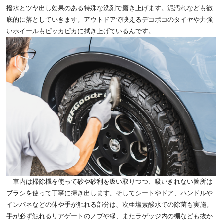
撥水とツヤ出し効果のある特殊な洗剤で磨き上げます。泥汚れなども徹
底的に落としていきます。アウトドアで映えるデコボコのタイヤや力強
いホイールもピッカピカに拭き上げているんです。
車内は掃除機を使って砂や砂利を吸い取りつつ、吸いきれない箇所は
ブラシを使って丁寧に掃き出します。そしてシートやドア、ハンドルや
インパネなどの体や手が触れる部分は、次亜塩素酸水での除菌も実施。
手が必ず触れるリアゲートのノブや縁、またラゲッジ内の棚なども抜か