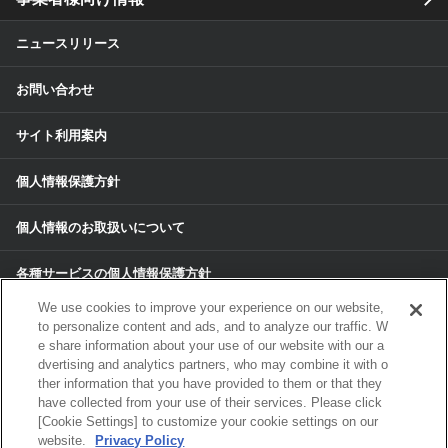
ニュースリリース
お問い合わせ
サイト利用案内
個人情報保護方針
個人情報のお取扱いについて
各種サービスの個人情報保護方針
We use cookies to improve your experience on our website,
サイトマップ
to personalize content and ads, and to analyze our traffic. W
e share information about your use of our website with our a
dvertising and analytics partners, who may combine it with o
© 2024 ALPS ALPINE CO, LTD./ALPINE
ther information that you have provided to them or that they
ELECTRONICS MARKETING, INC. ALL RIGHTS RESERVED.
have collected from your use of their services. Please click
[Cookie Settings] to customize your cookie settings on our
website.
Privacy Policy