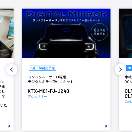
NEW
新製品
N
Previous
N
車載専用
ドラ
DCクーラーECOシステム
「D
世界
CLP-DCC01
「Re
CLP-DCC01-HI
（レ
CarLife+
お知