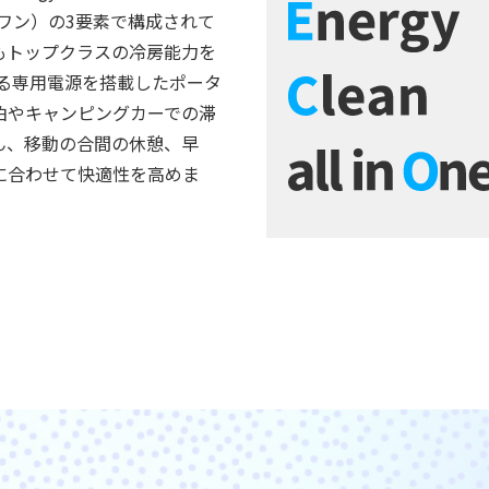
ルインワン）の3要素で構成されて
もトップクラスの冷房能力を
きる専用電源を搭載したポータ
泊やキャンピングカーでの滞
ん、移動の合間の休憩、早
に合わせて快適性を高めま