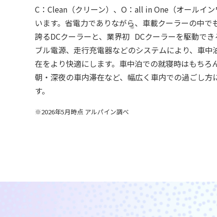
C：Clean（クリーン）、O：all in One（オー
います。省電力でありながら、車載クーラーの中で
※
誇るDCクーラーと、業界初
DCクーラーを駆動で
ブル電源、走行充電器などのシステムにより、車中
在をより快適にします。車中泊での就寝時はもちろ
朝・深夜の車内滞在など、幅広く車内での過ごし方
す。
※2026年5月時点 アルパイン調べ