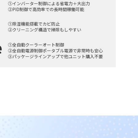
①インバーター制御による省電力＋大出力
②PID制御で高効率での長時間稼働可能
①除湿機能搭載でカビ防止
②クリーニング構造で掃除もしやすい
①全自動クーラーオート制御
②全自動電源制御ポータブル電源で非常時も安心
③パッケージラインアップで他ユニット購入不要