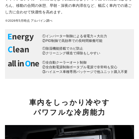
ろん、移動の合間の休憩、早朝・深夜の車内滞在など、幅広く車内での過ご
し方に合わせて快適性を高めます。
※2026年5月時点 アルパイン調べ
①インバーター制御による省電力＋大出力
②PID制御で高効率での長時間稼働可能
①除湿機能搭載でカビ防止
②クリーニング構造で掃除もしやすい
①全自動クーラーオート制御
②全自動電源制御ポータブル電源で非常時も安心
③
ハイエース車種専用パッケージ
で他ユニット購入不要
車内をしっかり冷やす
パワフルな冷房能力