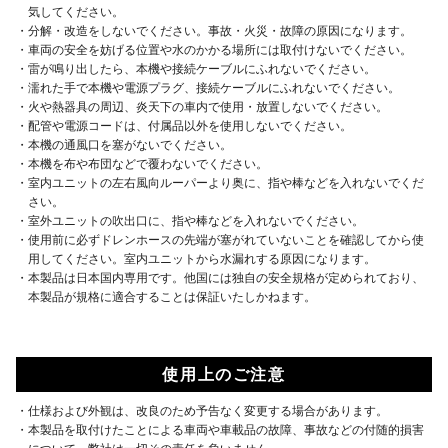
気してください。
・分解・改造をしないでください。事故・火災・故障の原因になります。
・車両の安全を妨げる位置や水のかかる場所には取付けないでください。
・雷が鳴り出したら、本機や接続ケーブルにふれないでください。
・濡れた手で本機や電源プラグ、接続ケーブルにふれないでください。
・火や熱器具の周辺、炎天下の車内で使用・放置しないでください。
・配管や電源コードは、付属品以外を使用しないでください。
・本機の通風口を塞がないでください。
・本機を布や布団などで覆わないでください。
・室内ユニットの左右風向ルーパーより奥に、指や棒などを入れないでくだ
さい。
・室外ユニットの吹出口に、指や棒などを入れないでください。
・使用前に必ずドレンホースの先端が塞がれていないことを確認してから使
用してください。室内ユニットから水漏れする原因になります。
・本製品は日本国内専用です。他国には独自の安全規格が定められており、
本製品が規格に適合することは保証いたしかねます。
使用上のご注意
・仕様および外観は、改良のため予告なく変更する場合があります。
・本製品を取付けたことによる車両や車載品の故障、事故などの付随的損害