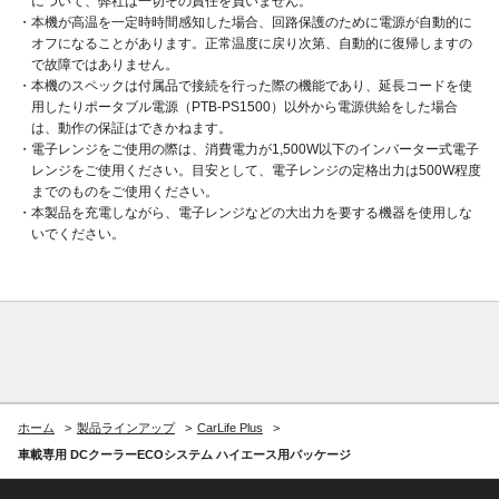
について、弊社は一切その責任を負いません。
・本機が高温を一定時時間感知した場合、回路保護のために電源が自動的に
オフになることがあります。正常温度に戻り次第、自動的に復帰しますの
で故障ではありません。
・本機のスペックは付属品で接続を行った際の機能であり、延長コードを使
用したりポータブル電源（PTB-PS1500）以外から電源供給をした場合
は、動作の保証はできかねます。
・電子レンジをご使用の際は、消費電力が1,500W以下のインバーター式電子
レンジをご使用ください。目安として、電子レンジの定格出力は500W程度
までのものをご使用ください。
・本製品を充電しながら、電子レンジなどの大出力を要する機器を使用しな
いでください。
ホーム
製品ラインアップ
CarLife Plus
車載専用 DCクーラーECOシステム ハイエース用パッケージ