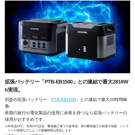
拡張バッテリー「PTB-EB1500」との連結で
最大2816W
h実現。
別売の拡張バッテリー「
PTB-EB1500
」との連結で最大20時間稼
※
働
長期の旅行や電化製品の使用に余裕を持つなら拡張バッテリーの
採用がおすすめです。
※外気温28℃、冷房24℃設定、断熱施工車での参考値。車の断熱施工の程度や湿度、バッテ
リーの状態などによって稼働時間は変化します。