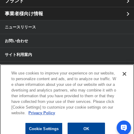
ブランド
事業者様向け情報
ニュースリリース
お問い合わせ
サイト利用案内
個人情報保護方針
We use cookies to improve your experience on our website,
to personalize content and ads, and to analyze our traffic. W
個人情報のお取扱いについて
e share information about your use of our website with our a
dvertising and analytics partners, who may combine it with o
各種サービスの個人情報保護方針
ther information that you have provided to them or that they
have collected from your use of their services. Please click
[Cookie Settings] to customize your cookie settings on our
サイトマップ
website.
Privacy Policy
© 2024 ALPS ALPINE CO, LTD./ALPINE
Cookie Settings
OK
ELECTRONICS MARKETING, INC. ALL RIGHTS RESERVED.