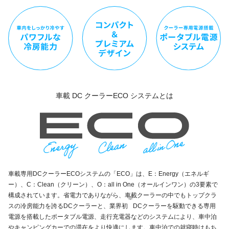
車載 DC クーラーECO システムとは
車載専用DCクーラーECOシステムの「ECO」は、E：Energy（エネルギ
ー）、C：Clean（クリーン）、O：all in One（オールインワン）の3要素で
構成されています。省電力でありながら、車載クーラーの中でもトップクラ
※
スの冷房能力を誇るDCクーラーと、業界初
DCクーラーを駆動できる専用
電源を搭載したポータブル電源、走行充電器などのシステムにより、車中泊
やキャンピングカーでの滞在をより快適にします。車中泊での就寝時はもち