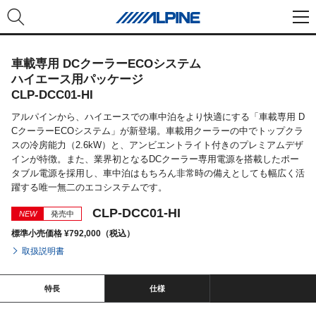
車載専用 DCクーラーECOシステム
ハイエース用パッケージ
CLP-DCC01-HI
アルパインから、ハイエースでの車中泊をより快適にする「車載専用 D
CクーラーECOシステム」が新登場。車載用クーラーの中でトップクラ
スの冷房能力（2.6kW）と、アンビエントライト付きのプレミアムデザ
インが特徴。また、業界初となるDCクーラー専用電源を搭載したポー
タブル電源を採用し、車中泊はもちろん非常時の備えとしても幅広く活
躍する唯一無二のエコシステムです。
CLP-DCC01-HI
NEW
発売中
標準小売価格 ¥792,000（税込）
取扱説明書
特長
仕様