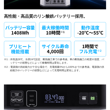
高性能・高品質のリン酸鉄バッテリー採用。
※1：外気温28℃、冷房24℃設定、断熱施工車での参考値。車の断熱施工の程度や湿度、バ
ッテリーの状態などによって稼働時間は変化します。
※2：電源側の供給能力が十分な場合で、充電残量0%から100%までの参考値。電源側の供
給能力やバッテリーの状態などによって充電時間は変化します。