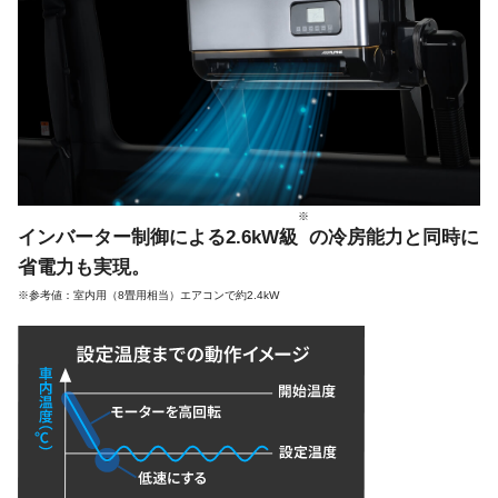
※
インバーター制御による2.6kW級
の冷房能力と
同時に
省電力も実現。
※参考値：室内用（8畳用相当）エアコンで約2.4kW