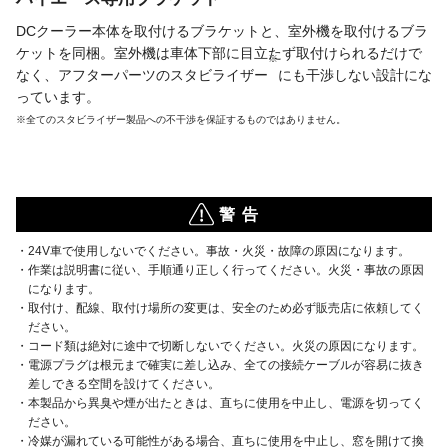
DCクーラー本体を取付けるブラケットと、室外機を取付けるブラ
ケットを同梱。室外機は車体下部に目立たず取付けられるだけで
※
なく、アフターパーツのスタビライザー
にも干渉しない設計にな
っています。
※全てのスタビライザー製品への不干渉を保証するものではありません。
警 告
・24V車で使用しないでください。事故・火災・故障の原因になります。
・作業は説明書に従い、手順通り正しく行ってください。火災・事故の原因
になります。
・取付け、配線、取付け場所の変更は、安全のため必ず販売店に依頼してく
ださい。
・コード類は絶対に途中で切断しないでください。火災の原因になります。
・電源プラグは根元まで確実に差し込み、全ての接続ケーブルが容易に抜き
差しできる空間を設けてください。
・本製品から異臭や煙が出たときは、直ちに使用を中止し、電源を切ってく
ださい。
・冷媒が漏れている可能性がある場合、直ちに使用を中止し、窓を開けて換