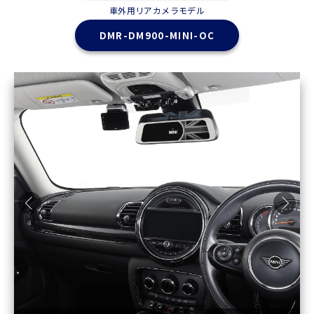
車外用リアカメラモデル
DMR-DM900-MINI-OC
Previous
Ne