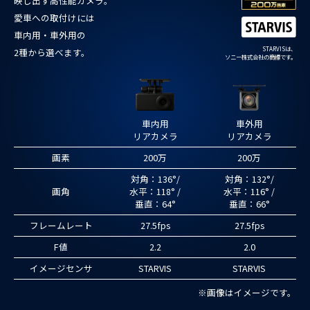
映し出す高性能カメラ。
愛車への取付けには
車内用・車外用の
STARVISは、
2種から選べます。
ソニー株式会社の商標です。
車内用
車外用
リアカメラ
リアカメラ
画素
200万
200万
対角：136°/
対角：132°/
画角
水平：118° /
水平：116° /
垂直：64°
垂直：66°
フレームレート
27.5fps
27.5fps
F値
2.2
2.0
イメージセンサ
STARVIS
STARVIS
※画像はイメージです。