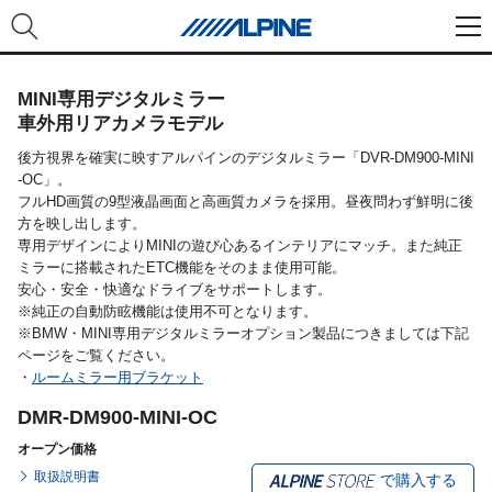
MINI専用デジタルミラー
車外用リアカメラモデル
後方視界を確実に映すアルパインのデジタルミラー「DVR-DM900-MINI
-OC」。
フルHD画質の9型液晶画面と高画質カメラを採用。昼夜問わず鮮明に後
方を映し出します。
専用デザインによりMINIの遊び心あるインテリアにマッチ。また純正
ミラーに搭載されたETC機能をそのまま使用可能。
安心・安全・快適なドライブをサポートします。
※純正の自動防眩機能は使用不可となります。
※BMW・MINI専用デジタルミラーオプション製品につきましては下記
ページをご覧ください。
・
ルームミラー用ブラケット
DMR-DM900-MINI-OC
オープン価格
取扱説明書
で購入する