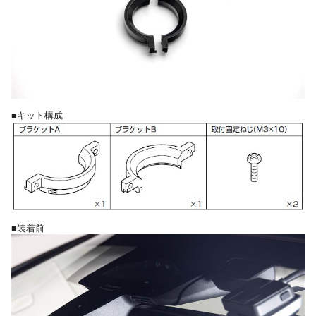
■キット構成
■装着前