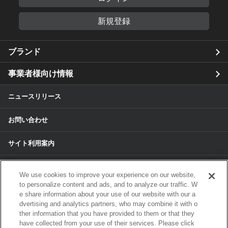
新規登録
ブランド
事業者様向け情報
ニュースリリース
お問い合わせ
サイト利用案内
個人情報保護方針
We use cookies to improve your experience on our website,
to personalize content and ads, and to analyze our traffic. W
個人情報のお取扱いについて
e share information about your use of our website with our a
dvertising and analytics partners, who may combine it with o
各種サービスの個人情報保護方針
ther information that you have provided to them or that they
have collected from your use of their services. Please click