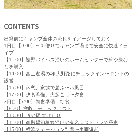
CONTENTS
出発前にキャンプ全体の流れをイメージしておく
1日目【9:00】車を借りてキャンプ場まで安全に快適ドラ
イブ
【11:00】裾野バイパス沿いのホームセンターで薪や炭な
どを購入
【14:00】富士遊湯の郷 大野路にチェックイン〜テントの
設営
【15:30】休憩、家族で遊ぶ〜お風呂
【17:00】夕食準備、火起こし〜夕食
2日目【7:00】朝食準備、朝食
【8:30】撤収、チェックアウト
【10:30】道の駅 すばしり
【11:00】御殿場箱根線沿いの有名レストランで昼食
【15:00】横浜ステーション到着〜車両返却