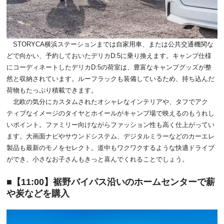
STORYCA横浜ステーションまでは自家用車、または公共交通機関な
どで向かい、予約しておいたデリカD:5に乗り換えます。キャンプ仕様
にコーディネートしたデリカD:5の荷室は、豊富なキャンプグッズが整
然と収納されています。ルーフラックも装備しているため、持ち込んだ
荷物もたっぷり積載できます。
北欧の気分にカスタムされたオシャレなインテリアや、タフでアク
ティブなイメージのタイヤとホイールがキャンプ場で映えるのもうれし
いポイント。ファミリー向けながらファッション性も高く仕上がってい
ます。大画面ナビやサウンドシステム、デジタルミラーなどのカーエレ
製品も最新のモノをセレクト。道中もワクワクするような快適ドライブ
ができ、小さなお子さんもきっと喜んでくれることでしょう。
【11:00】裾野バイパス沿いのホームセンターで薪
や炭などを購入