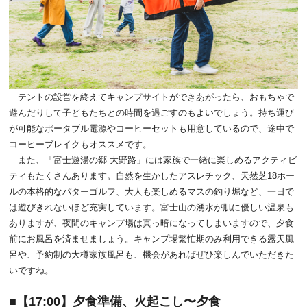
テントの設営を終えてキャンプサイトができあがったら、おもちゃで
遊んだりして子どもたちとの時間を過ごすのもよいでしょう。持ち運び
が可能なポータブル電源やコーヒーセットも用意しているので、途中で
コーヒーブレイクもオススメです。
また、「富士遊湯の郷 大野路」には家族で一緒に楽しめるアクティビ
ティもたくさんあります。自然を生かしたアスレチック、天然芝18ホー
ルの本格的なパターゴルフ、大人も楽しめるマスの釣り堀など、一日で
は遊びきれないほど充実しています。富士山の湧水が肌に優しい温泉も
ありますが、夜間のキャンプ場は真っ暗になってしまいますので、夕食
前にお風呂を済ませましょう。キャンプ場繁忙期のみ利用できる露天風
呂や、予約制の大樽家族風呂も、機会があればぜひ楽しんでいただきた
いですね。
【17:00】夕食準備、火起こし〜夕食