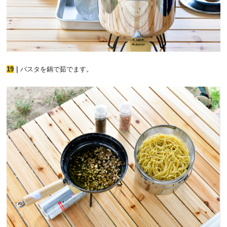
19
｜
パスタを鍋で茹でます。