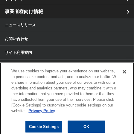
事業者様向け情報
ニュースリリース
お問い合わせ
サイト利用案内
個人情報保護方針
We use cookies to improve your experience on our website,
to personalize content and ads, and to analyze our traffic. W
個人情報のお取扱いについて
e share information about your use of our website with our a
dvertising and analytics partners, who may combine it with o
ther information that you have provided to them or that they
各種サービスの個人情報保護方針
have collected from your use of their services. Please click
[Cookie Settings] to customize your cookie settings on our
サイトマップ
website.
Privacy Policy
© 2024 ALPS ALPINE CO, LTD./ALPINE
Cookie Settings
OK
ELECTRONICS MARKETING, INC. ALL RIGHTS RESERVED.