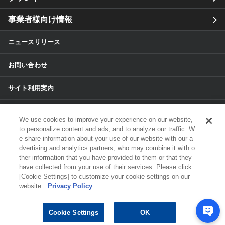
事業者様向け情報
ニュースリリース
お問い合わせ
サイト利用案内
個人情報保護方針
We use cookies to improve your experience on our website,
to personalize content and ads, and to analyze our traffic. W
個人情報のお取扱いについて
e share information about your use of our website with our a
dvertising and analytics partners, who may combine it with o
ther information that you have provided to them or that they
各種サービスの個人情報保護方針
have collected from your use of their services. Please click
[Cookie Settings] to customize your cookie settings on our
サイトマップ
website.
Privacy Policy
© 2024 ALPS ALPINE CO, LTD./ALPINE
Cookie Settings
OK
ELECTRONICS MARKETING, INC. ALL RIGHTS RESERVED.