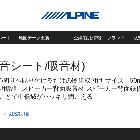
ポート
地図データ更新
企業/採用情報
ブランド
販
音シート/吸音材)
周りへ貼り付けるだけの簡単取付け サイズ：50mm×
設計 スピーカー背面吸音材 スピーカー背面鉄板に
えることで中低域がハッキリ聞こえる
取扱説明書