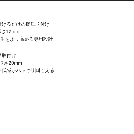
付けるだけの簡単取付け
厚さ12mm
再生をより高める専用設計
単取付け
 厚さ20mm
中低域がハッキリ聞こえる