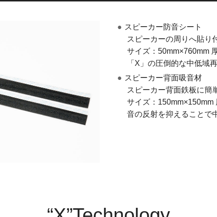
●
スピーカー防音シート
スピーカーの周りへ貼り
サイズ：50mm×760mm 
「X」の圧倒的な中低域
●
スピーカー背面吸音材
スピーカー背面鉄板に簡
サイズ：150mm×150mm
音の反射を抑えることで
“X”Technology