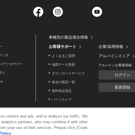
Facebook
Instagram
Twitter
YouTube
車種別の製品適合情報
お客様サポート
企業/採用情報
ー
ディオ
アルパインストア
よくあるご質問
ン/アクセサリー
地図データ更新
アルパインお客様登録
守り
ダウンロードサービス
ログイン
lus
過去の製品一覧
新規登録
無料保証規定
パーツストア
ze content and ads, and to analyze our traffic. We
d analytics partners, who may combine it with other
利用案内
rom your use of their services. Please click [Cooki
ービスの個人情報保護方針
サイトマップ
Policy
© 2024 ALPS ALPINE CO, L