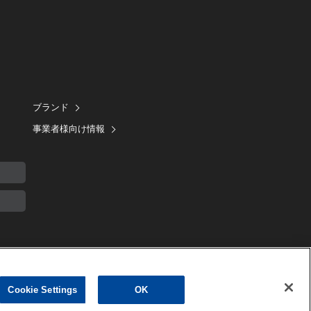
ブランド
事業者様向け情報
Cookie Settings
OK
TD./ALPINE
ELECTRONICS MARKETING, INC. ALL RIGHTS RESERVED.