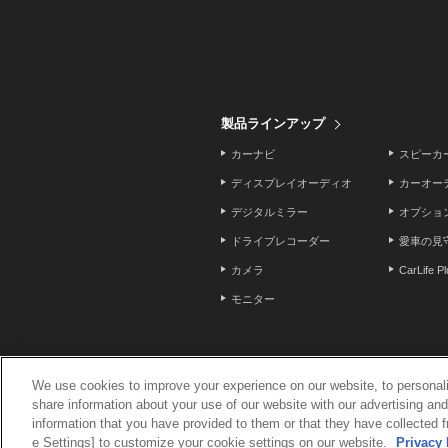
製品ラインアップ
カーナビ
スピーカ
ディスプレイオーディオ
カーオー
デジタルミラー
オプショ
ドライブレコーダー
愛車の見
カメラ
CarLife P
モニター
We use cookies to improve your experience on our website, to personali
share information about your use of our website with our advertising an
ニュースリリース
お問い合わせ
サイト
information that you have provided to them or that they have collected f
個人情報保護方針
個人情報のお取扱いについて
各種サ
e Settings] to customize your cookie settings on our website.
Privacy 