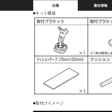
仕様
適合情報
■キット構成
■取付けイメージ