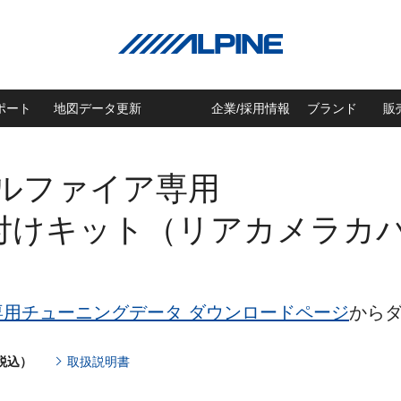
ポート
地図データ更新
企業/採用情報
ブランド
販
ェルファイア専用
付けキット（リアカメラカ
専用チューニングデータ ダウンロードページ
から
（税込）
取扱説明書