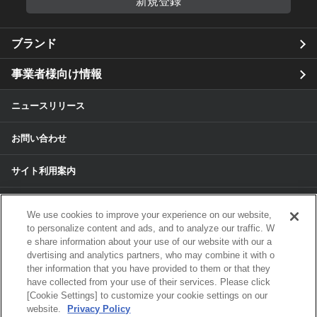
新規登録
ブランド
事業者様向け情報
ニュースリリース
お問い合わせ
サイト利用案内
個人情報保護方針
We use cookies to improve your experience on our website,
to personalize content and ads, and to analyze our traffic. W
個人情報のお取扱いについて
e share information about your use of our website with our a
dvertising and analytics partners, who may combine it with o
ther information that you have provided to them or that they
各種サービスの個人情報保護方針
have collected from your use of their services. Please click
[Cookie Settings] to customize your cookie settings on our
サイトマップ
website.
Privacy Policy