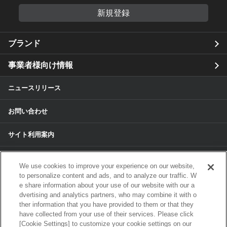
新規登録
ブランド
事業者様向け情報
ニュースリリース
お問い合わせ
サイト利用案内
個人情報保護方針
We use cookies to improve your experience on our website,
to personalize content and ads, and to analyze our traffic. W
個人情報のお取扱いについて
e share information about your use of our website with our a
dvertising and analytics partners, who may combine it with o
ther information that you have provided to them or that they
各種サービスの個人情報保護方針
have collected from your use of their services. Please click
[Cookie Settings] to customize your cookie settings on our