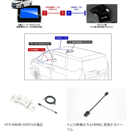
KTX-N903K-DOPの付属品
ナビの映像出力をHDMIに変換するケー
ブル