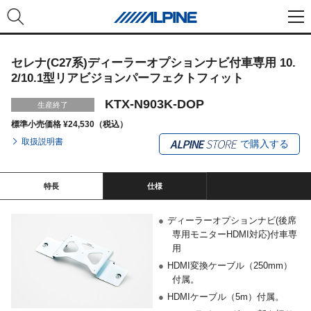
セレナ(C27系)ディーラーオプションナビ付車専用 10.
2/10.1型リアビジョンパーフェクトフィット
KTX-N903K-DOP
生産終了
標準小売価格 ¥24,530（税込）
取扱説明書
で購入する
特長
仕様
●
ディーラーオプションナビ(後席
専用モニターHDMI対応)付車専
用
●
HDMI変換ケーブル（250mm）
付属。
●
HDMIケーブル（5m）付属。