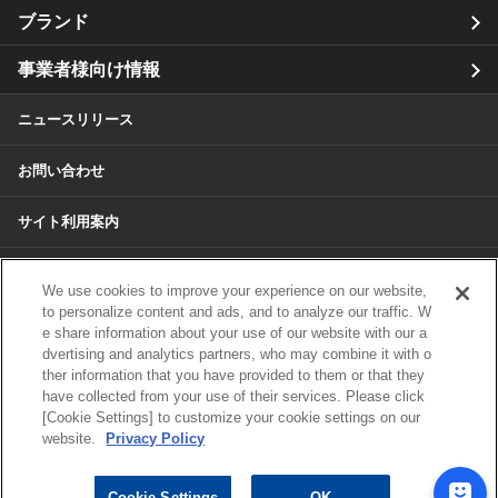
ブランド
事業者様向け情報
ニュースリリース
お問い合わせ
サイト利用案内
個人情報保護方針
We use cookies to improve your experience on our website,
to personalize content and ads, and to analyze our traffic. W
個人情報のお取扱いについて
e share information about your use of our website with our a
dvertising and analytics partners, who may combine it with o
各種サービスの個人情報保護方針
ther information that you have provided to them or that they
have collected from your use of their services. Please click
[Cookie Settings] to customize your cookie settings on our
サイトマップ
website.
Privacy Policy
© 2024 ALPS ALPINE CO, LTD./ALPINE
Cookie Settings
OK