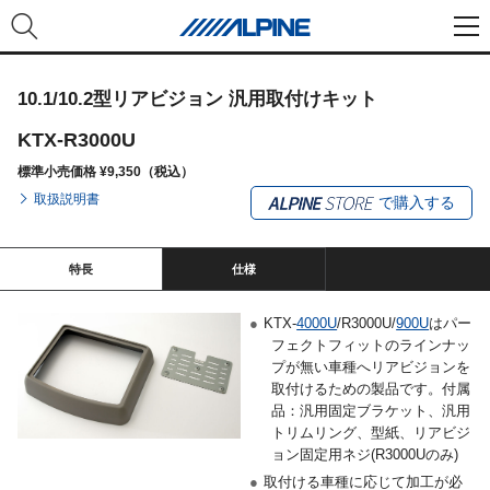
10.1/10.2型リアビジョン 汎用取付けキット
KTX-R3000U
標準小売価格 ¥9,350（税込）
取扱説明書
で購入する
特長
仕様
●
KTX-
4000U
/R3000U/
900U
はパー
フェクトフィットのラインナッ
プが無い車種へリアビジョンを
取付けるための製品です。付属
品：汎用固定ブラケット、汎用
トリムリング、型紙、リアビジ
ョン固定用ネジ(R3000Uのみ)
●
取付ける車種に応じて加工が必