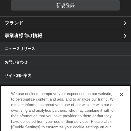
新規登録
ブランド
事業者様向け情報
ニュースリリース
お問い合わせ
サイト利用案内
個人情報保護方針
We use cookies to improve your experience on our website,
to personalize content and ads, and to analyze our traffic. W
個人情報のお取扱いについて
e share information about your use of our website with our a
dvertising and analytics partners, who may combine it with o
各種サービスの個人情報保護方針
ther information that you have provided to them or that they
have collected from your use of their services. Please click
[Cookie Settings] to customize your cookie settings on our
サイトマップ