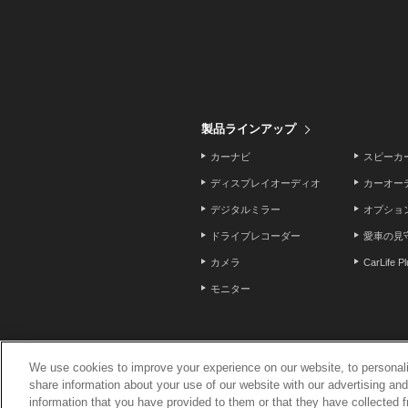
製品ラインアップ
カーナビ
スピーカ
ディスプレイオーディオ
カーオー
デジタルミラー
オプショ
ドライブレコーダー
愛車の見
カメラ
CarLife P
モニター
We use cookies to improve your experience on our website, to personali
share information about your use of our website with our advertising an
ニュースリリース
お問い合わせ
サイト
information that you have provided to them or that they have collected f