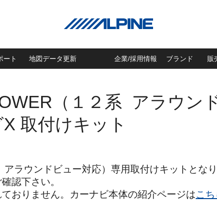
ポート
地図データ更新
企業/採用情報
ブランド
販
POWER（１２系 アラウ
グX 取付けキット
２系 アラウンドビュー対応）専用取付けキットとな
ご確認下さい。
れておりません。カーナビ本体の紹介ページは
こち