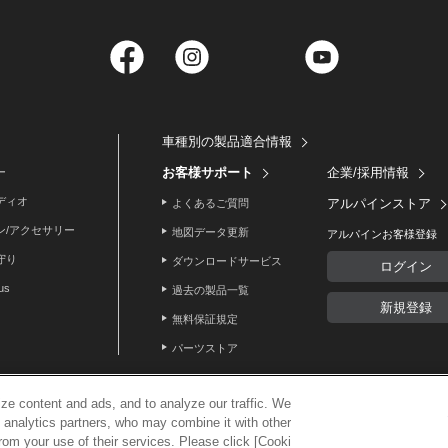
Facebook
Instagram
Twitter
YouTube
車種別の製品適合情報
お客様サポート
企業/採用情報
ー
ディオ
アルパインストア
よくあるご質問
ン/アクセサリー
地図データ更新
アルパインお客様登録
守り
ダウンロードサービス
ログイン
lus
過去の製品一覧
新規登録
無料保証規定
パーツストア
ze content and ads, and to analyze our traffic. We
d analytics partners, who may combine it with other
利用案内
rom your use of their services. Please click [Cooki