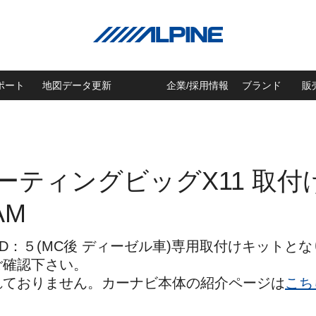
ポート
地図データ更新
企業/採用情報
ブランド
販
ローティングビッグX11 取
AM
D：５(MC後 ディーゼル車)専用取付けキットと
ご確認下さい。
れておりません。カーナビ本体の紹介ページは
こち