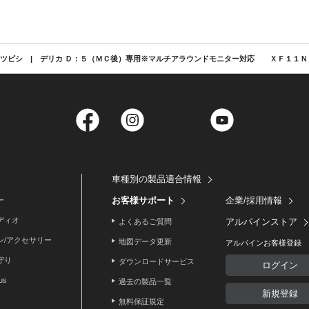
ツビシ | デリカ Ｄ：５（ＭＣ後）専用※マルチアラウンドモニター対応 ＸＦ１１Ｎ
Facebook
Instagram
Twitter
YouTube
車種別の製品適合情報
お客様サポート
企業/採用情報
ー
ディオ
アルパインストア
よくあるご質問
ン/アクセサリー
地図データ更新
アルパインお客様登録
守り
ダウンロードサービス
ログイン
lus
過去の製品一覧
新規登録
無料保証規定