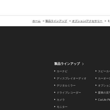
ホーム
製品ラインアップ
オプション/アクセサリー
ミ
製品ラインアップ
カーナビ
スピーカ
ディスプレイオーディオ
カーオー
デジタルミラー
オプショ
ドライブレコーダー
愛車の見
カメラ
CarLife P
モニター