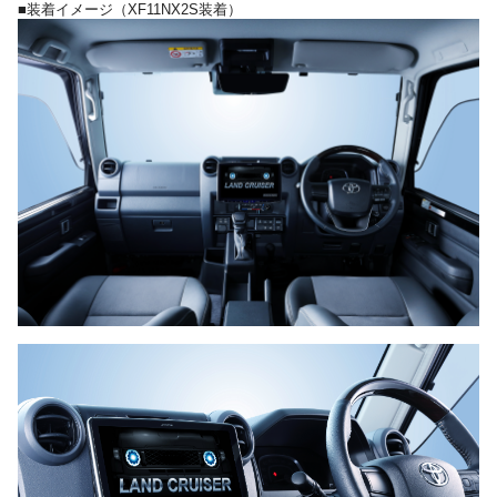
■装着イメージ（XF11NX2S装着）