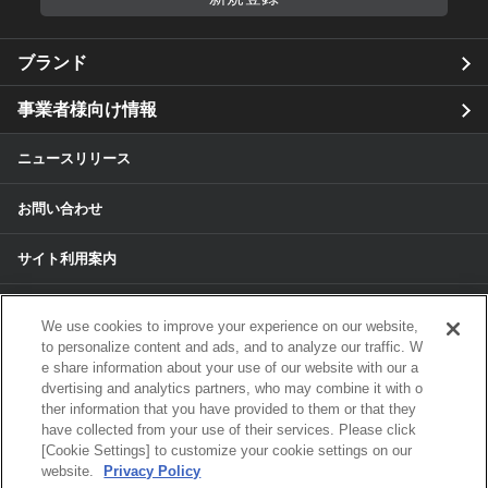
ブランド
事業者様向け情報
ニュースリリース
お問い合わせ
サイト利用案内
個人情報保護方針
We use cookies to improve your experience on our website,
to personalize content and ads, and to analyze our traffic. W
個人情報のお取扱いについて
e share information about your use of our website with our a
dvertising and analytics partners, who may combine it with o
ther information that you have provided to them or that they
各種サービスの個人情報保護方針
have collected from your use of their services. Please click
[Cookie Settings] to customize your cookie settings on our
サイトマップ
website.
Privacy Policy