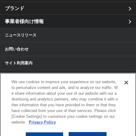
ブランド
事業者様向け情報
ニュースリリース
お問い合わせ
サイト利用案内
個人情報保護方針
We use cookies to improve your experience on our website,
to personalize content and ads, and to analyze our traffic. W
個人情報のお取扱いについて
e share information about your use of our website with our a
dvertising and analytics partners, who may combine it with o
各種サービスの個人情報保護方針
ther information that you have provided to them or that they
have collected from your use of their services. Please click
[Cookie Settings] to customize your cookie settings on our
サイトマップ
website.
Privacy Policy
© 2024 ALPS ALPINE CO, LTD./ALPINE