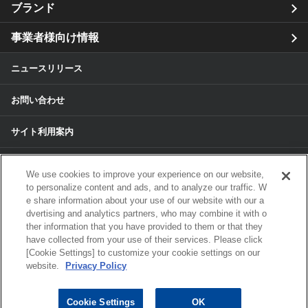
ブランド
事業者様向け情報
ニュースリリース
お問い合わせ
サイト利用案内
個人情報保護方針
We use cookies to improve your experience on our website,
to personalize content and ads, and to analyze our traffic. W
個人情報のお取扱いについて
e share information about your use of our website with our a
dvertising and analytics partners, who may combine it with o
ther information that you have provided to them or that they
各種サービスの個人情報保護方針
have collected from your use of their services. Please click
[Cookie Settings] to customize your cookie settings on our
サイトマップ
website.
Privacy Policy
© 2024 ALPS ALPINE CO, LTD./ALPINE
Cookie Settings
OK
ELECTRONICS MARKETING, INC. ALL RIGHTS RESERVED.