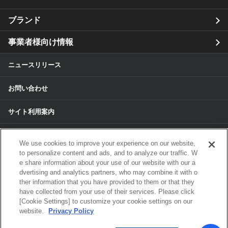
ブランド
事業者様向け情報
ニュースリリース
お問い合わせ
サイト利用案内
個人情報保護方針
We use cookies to improve your experience on our website,
to personalize content and ads, and to analyze our traffic. W
個人情報のお取扱いについて
e share information about your use of our website with our a
dvertising and analytics partners, who may combine it with o
各種サービスの個人情報保護方針
ther information that you have provided to them or that they
have collected from your use of their services. Please click
[Cookie Settings] to customize your cookie settings on our
サイトマップ
website.
Privacy Policy