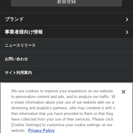
新規登録
ブランド
事業者様向け情報
ニュースリリース
お問い合わせ
サイト利用案内
個人情報保護方針
We use cookies to improve your experience on our website,
to personalize content and ads, and to analyze our traffic. W
個人情報のお取扱いについて
e share information about your use of our website with our a
dvertising and analytics partners, who may combine it with o
ther information that you have provided to them or that they
各種サービスの個人情報保護方針
have collected from your use of their services. Please click
[Cookie Settings] to customize your cookie settings on our
サイトマップ
website.
Privacy Policy