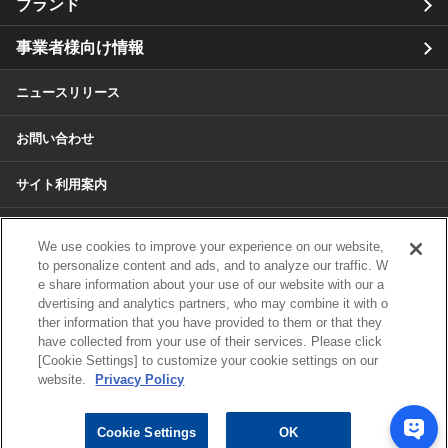
ブランド
事業者様向け情報
ニュースリリース
お問い合わせ
サイト利用案内
個人情報保護方針
We use cookies to improve your experience on our website,
to personalize content and ads, and to analyze our traffic. W
個人情報のお取扱いについて
e share information about your use of our website with our a
dvertising and analytics partners, who may combine it with o
各種サービスの個人情報保護方針
ther information that you have provided to them or that they
have collected from your use of their services. Please click
[Cookie Settings] to customize your cookie settings on our
サイトマップ
website.
Privacy Policy
© 2024 ALPS ALPINE CO, LTD./ALPINE
Cookie Settings
OK
ELECTRONICS MARKETING, INC. ALL RIGHTS RESERVED.