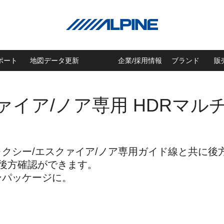
ポート
地図データ更新
企業/採用情報
ブランド
販
ァイア/ノア専用 HDRマ
クシー/エスクァイア/ノア専用ガイド線と共に後
後方確認ができます。
ンパッケージに。