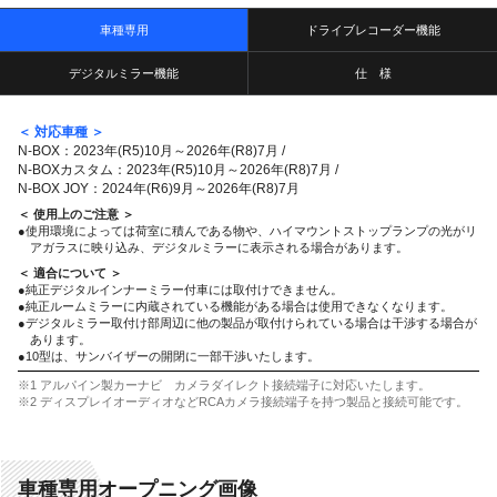
車種専用
ドライブレコーダー機能
デジタルミラー機能
仕 様
＜ 対応車種 ＞
N-BOX：2023年(R5)10月～2026年(R8)7月 /
N-BOXカスタム：2023年(R5)10月～2026年(R8)7月 /
N-BOX JOY：2024年(R6)9月～2026年(R8)7月
＜ 使用上のご注意 ＞
●使用環境によっては荷室に積んである物や、ハイマウントストップランプの光がリ
アガラスに映り込み、デジタルミラーに表示される場合があります。
＜ 適合について ＞
●純正デジタルインナーミラー付車には取付けできません。
●純正ルームミラーに内蔵されている機能がある場合は使用できなくなります。
●デジタルミラー取付け部周辺に他の製品が取付けられている場合は干渉する場合が
あります。
●10型は、サンバイザーの開閉に一部干渉いたします。
※1 アルパイン製カーナビ カメラダイレクト接続端子に対応いたします。
※2 ディスプレイオーディオなどRCAカメラ接続端子を持つ製品と接続可能です。
車種専用オープニング画像