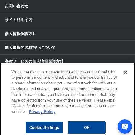
お問い合わせ
サイト利用案内
個人情報保護方針
個人情報のお取扱いについて
各種サービスの個人情報保護方針
We use cookies to improve your experience on our website,
サイトマップ
to personalize content and ads, and to analyze our traffic. W
e share information about your use of our website with our a
dvertising and analytics partners, who may combine it with o
© 2024 ALPS ALPINE CO, LTD./ALPINE
ther information that you have provided to them or that they
ELECTRONICS MARKETING, INC. ALL RIGHTS RESERVED.
have collected from your use of their services. Please click
[Cookie Settings] to customize your cookie settings on our
website.
Privacy Policy
ご購入は
アルパインストアへ
Cookie Settings
OK
特設ページにいく