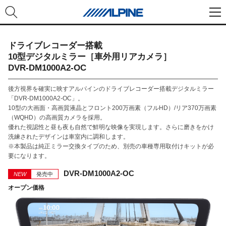
ドライブレコーダー搭載
10型デジタルミラー［車外用リアカメラ］
DVR-DM1000A2-OC
後方視界を確実に映すアルパインのドライブレコーダー搭載デジタルミラー
「DVR-DM1000A2-OC」。
10型の大画面・高画質液晶とフロント200万画素（フルHD）/リア370万画素
（WQHD）の高画質カメラを採用。
優れた視認性と昼も夜も自然で鮮明な映像を実現します。さらに磨きをかけ
洗練されたデザインは車室内に調和します。
※本製品は純正ミラー交換タイプのため、別売の車種専用取付けキットが必
要になります。
DVR-DM1000A2-OC
NEW
発売中
オープン価格