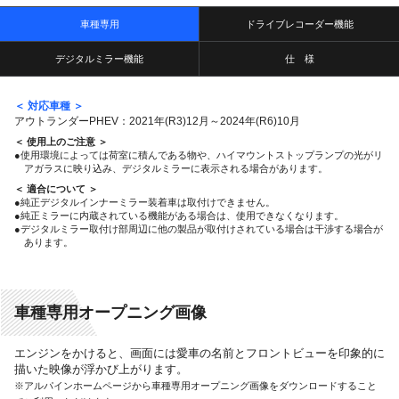
車種専用
ドライブレコーダー機能
デジタルミラー機能
仕 様
＜ 対応車種 ＞
アウトランダーPHEV：2021年(R3)12月～2024年(R6)10月
＜ 使用上のご注意 ＞
●使用環境によっては荷室に積んである物や、ハイマウントストップランプの光がリ
アガラスに映り込み、デジタルミラーに表示される場合があります。
＜ 適合について ＞
●純正デジタルインナーミラー装着車は取付けできません。
●純正ミラーに内蔵されている機能がある場合は、使用できなくなります。
●デジタルミラー取付け部周辺に他の製品が取付けされている場合は干渉する場合が
あります。
車種専用オープニング画像
エンジンをかけると、画面には愛車の名前とフロントビューを印象的に
描いた映像が浮かび上がります。
※アルパインホームページから車種専用オープニング画像をダウンロードすること