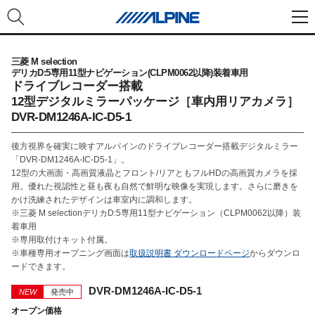
三菱 M selection
デリカD:5専用11型ナビゲーション(CLPM0062以降)装着車用
ドライブレコーダー搭載
12型デジタルミラーパッケージ［車内用リアカメラ］
DVR-DM1246A-IC-D5-1
後方視界を確実に映すアルパインのドライブレコーダー搭載デジタルミラー
「DVR-DM1246A-IC-D5-1」。
12型の大画面・高画質液晶とフロント/リアともフルHDの高画質カメラを採
用。優れた視認性と昼も夜も自然で鮮明な映像を実現します。さらに磨きを
かけ洗練されたデザインは車室内に調和します。
※三菱 M selectionデリカD:5専用11型ナビゲーション（CLPM0062以降）装
着車用
※専用取付けキット付属。
※車種専用オープニング画面は
取扱説明書 ダウンロードページ
からダウンロ
ードできます。
DVR-DM1246A-IC-D5-1
NEW
発売中
オープン価格