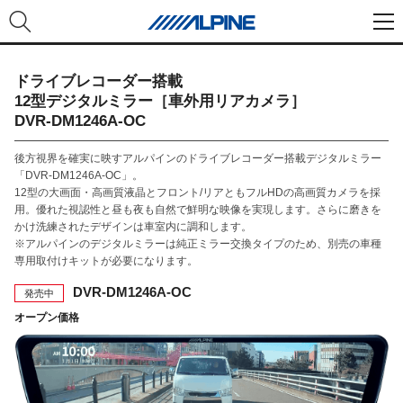
ドライブレコーダー搭載
12型デジタルミラー［車外用リアカメラ］
DVR-DM1246A-OC
後方視界を確実に映すアルパインのドライブレコーダー搭載デジタルミラー
「DVR-DM1246A-OC」。
12型の大画面・高画質液晶とフロント/リアともフルHDの高画質カメラを採
用。優れた視認性と昼も夜も自然で鮮明な映像を実現します。さらに磨きを
かけ洗練されたデザインは車室内に調和します。
※アルパインのデジタルミラーは純正ミラー交換タイプのため、別売の車種
専用取付けキットが必要になります。
DVR-DM1246A-OC
発売中
オープン価格