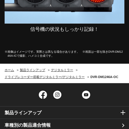
信号機の状況もしっかり記録！
※画像はイメージです。実際とは異なる場合があります。 ※画面は一部を除き
DVR-DM12
46A-IC
で撮影、ハメコミ合成です。
ホーム
製品ラインアップ
デジタルミラー
ドライブレコーダー搭載デジタルミラー/デジタルミラー
DVR-DM1246A-OC
Facebook
Instagram
Twitter
YouTube
製品ラインアップ
車種別の製品適合情報