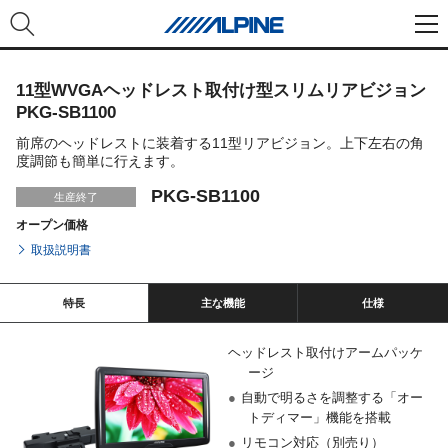
11型WVGAヘッドレスト取付け型スリムリアビジョン
PKG-SB1100
前席のヘッドレストに装着する11型リアビジョン。上下左右の角
度調節も簡単に行えます。
PKG-SB1100
生産終了
オープン価格
取扱説明書
特長
主な機能
仕様
ヘッドレスト取付けアームパッケ
ージ
●
自動で明るさを調整する「オー
トディマー」機能を搭載
●
リモコン対応（別売り）