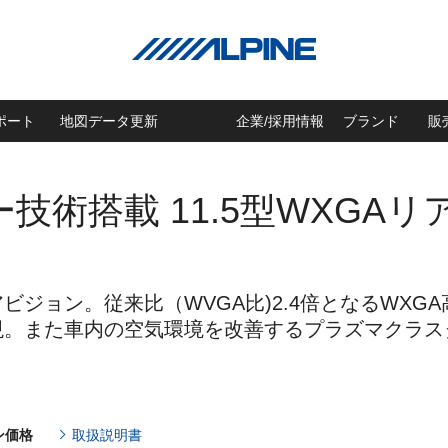
ポート
地図データ更新
企業/採用情報
ブランド
販
技術搭載 11.5型WXGA
ジョン。従来比（WVGA比)2.4倍となるWXGA
現。また車内の空気環境を改善するプラズマクラス
ン価格
取扱説明書