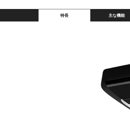
特長
主な機能