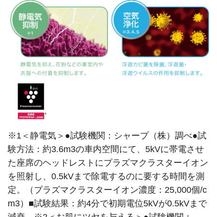
※1＜静電気＞●試験機関：シャープ（株）調べ●試
験方法：約3.6m3の車内空間にて、5kVに帯電させ
た座席のヘッドレストにプラズマクラスターイオン
を照射し、0.5kVまで除電するのに要する時間を測
定。（プラズマクラスターイオン濃度：25,000個/c
m3）■試験結果：約4分で初期電位5kVが0.5kVまで
減衰。※2＜お肌にツヤを与える＞●試験機関：