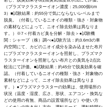
（プラズマクラスターイオン濃度：25,000個/cm
3）■試験結果：約55分で気にならないレベルまで
脱臭。（付着しているニオイの種類・強さ・対象物
の素材などによって、ニオイ除去効果は異なりま
す。）※7＜付着カビ臭を分解・除去＞●試験機
関：シャープ（株）調べ●試験方法：約3.6m3の車
内空間にて、カビのニオイ成分を染み込ませた布片
にプラズマクラスターイオンを照射し、プラズマク
ラスターイオンを照射しない布片との臭気を2点比
較法にて評価。■試験結果：約45分で脱臭効果を確
認。（付着しているニオイの種類・強さ・対象物の
素材などによって、ニオイ除去効果は異なりま
す。）●プラズマクラスターの効果は、使用場所の
状況（温度・湿度、広さ、形状、エアコン・換気な
どの使用の有無、商品の設置場所など）や使い方
（イオンの吹き出し方向、運転モード、運転時間な