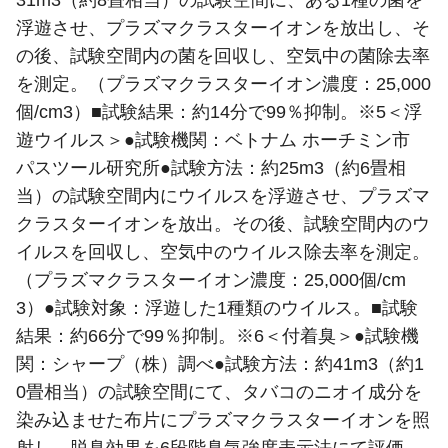
浮遊させ、プラズマクラスターイオンを放出し、そ
の後、試験空間内の菌を回収し、空気中の菌除去率
を測定。（プラズマクラスターイオン濃度：25,000
個/cm3）■試験結果：約14分で99％抑制。※5＜浮
遊ウイルス＞●試験機関：ベトナム ホーチミン市
パスツール研究所●試験方法：約25m3（約6畳相
当）の試験空間内にウイルスを浮遊させ、プラズマ
クラスターイオンを放出。その後、試験空間内のウ
イルスを回収し、空気中のウイルス除去率を測定。
（プラズマクラスターイオン濃度：25,000個/cm
3）●試験対象：浮遊した1種類のウイルス。■試験
結果：約66分で99％抑制。※6＜付着臭＞●試験機
関：シャープ（株）調べ●試験方法：約41m3（約1
0畳相当）の試験空間にて、タバコのニオイ成分を
染み込ませた布片にプラズマクラスターイオンを照
射し、脱臭効果を6段階臭気強度表示法にて評価。