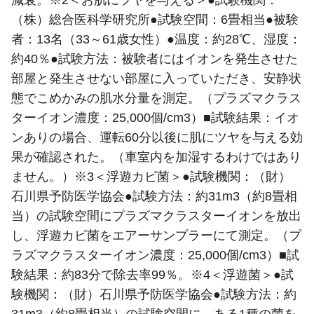
（株）総合医科学研究所●試験空間：6畳相当●被験
者：13名（33～61歳女性）●温度：約28℃、湿度：
約40％●試験方法：被験者にはイオンを発生させた
部屋と発生させない部屋に入っていただき、安静状
態でこめかみの肌水分量を測定。（プラズマクラス
ターイオン濃度：25,000個/cm3）■試験結果：イオ
ンありの場合、運転60分以後に肌にツヤを与える効
果が確認された。（車室内を加湿するわけではあり
ません。）※3＜浮遊カビ菌＞●試験機関：（財）
石川県予防医学協会●試験方法：約31m3（約8畳相
当）の試験空間にプラズマクラスターイオンを放出
し、浮遊カビ菌をエアーサンプラーにて測定。（プ
ラズマクラスターイオン濃度：25,000個/cm3）■試
験結果：約83分で除去率99％。※4＜浮遊菌＞●試
験機関：（財）石川県予防医学協会●試験方法：約
31m3（約8畳相当）の試験空間に、ある1種の菌を