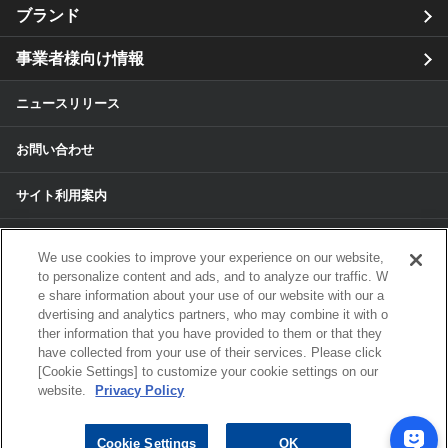
ブランド
事業者様向け情報
ニュースリリース
お問い合わせ
サイト利用案内
個人情報保護方針
We use cookies to improve your experience on our website,
to personalize content and ads, and to analyze our traffic. W
個人情報のお取扱いについて
e share information about your use of our website with our a
dvertising and analytics partners, who may combine it with o
各種サービスの個人情報保護方針
ther information that you have provided to them or that they
have collected from your use of their services. Please click
[Cookie Settings] to customize your cookie settings on our
サイトマップ
website.
Privacy Policy
© 2024 ALPS ALPINE CO, LTD./ALPINE
Cookie Settings
OK
ELECTRONICS MARKETING, INC. ALL RIGHTS RESERVED.