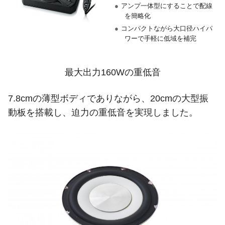
●
アンプ一体型にすることで配線
を簡略化
●
コンパクトながら大口径ハイパ
ワーで手軽に低域を補完
最大出力160Wの重低音
7.8cmの薄型ボディでありながら、20cmの大型振
動板を搭載し、迫力の重低音を実現しました。