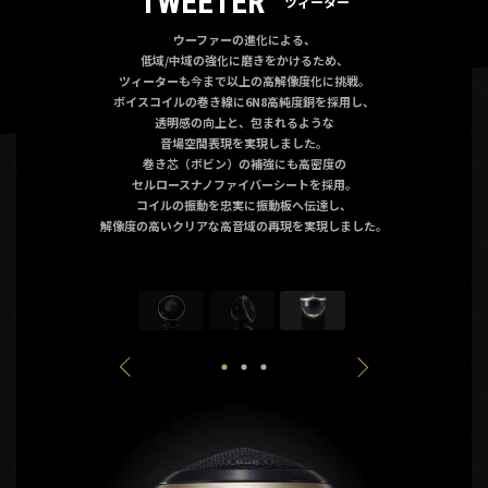
TWEETER
ツィーター
ウーファーの進化による、
低域/中域の強化に
磨きをかけるため、
ツィーターも今まで以上の高解像度化に挑戦。
ボイスコイルの巻き線に6N8高純度銅を採用し、
透明感の向上と、
包まれるような
音場空間表現を実現しました。
巻き芯（ボビン）の補強にも高密度の
セルロースナノファイバーシートを採用。
コイルの振動を忠実に振動板へ伝達し、
解像度の高いクリアな高音域の再現を実現しました。
Previous
Next