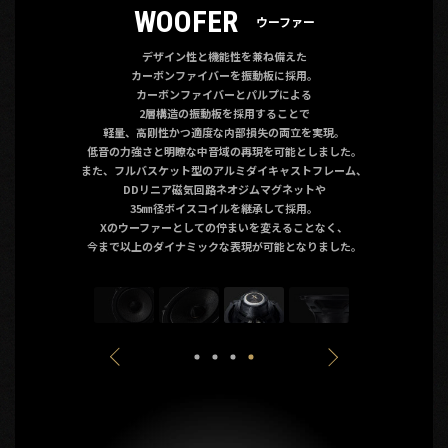
WOOFER
ウーファー
デザイン性と機能性を兼ね備えた
カーボンファイバーを振動板に採用。
カーボンファイバーとパルプによる
2層構造の振動板を採用することで
軽量、高剛性かつ適度な内部損失の両立を実現。
低音の力強さと明瞭な中音域の再現を可能としました。
また、フルバスケット型のアルミダイキャストフレーム、
DDリニア磁気回路
ネオジムマグネットや
35㎜径ボイスコイルを継承して採用。
Xのウーファーとしての佇まいを変えることなく、
今まで以上のダイナミックな表現が可能となりました。
Previous
Next