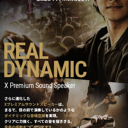
REAL
DYNAMIC
X Premium Sound Speaker
さらに進化した
Xプレミアムサウンドスピーカー
は、
まるで、目の前で演奏しているかのような
ダイナミックな音場空間
を実現。
クリアに力強く、すべての音を描ききる。
音楽の感動を“X”が伝えます
。