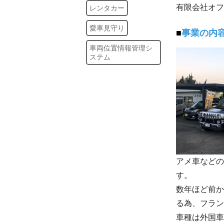
有限会社オフ
レンタカー
愛車見守り
事業の内
車両位置情報管理シ
ステム
アメ車などの
す。
数年ほど前か
る為、フラ
車種は外国車