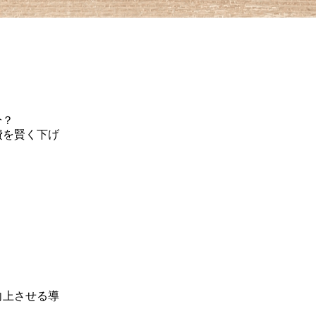
分？
費を賢く下げ
？
向上させる導