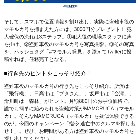
そして、スマホで位置情報を割り出し、実際に盗難車役の
マモルカ号を捕まえた方には、3000円分プレゼント！ 犯
人確保の流れは3ステップ。①犯人役の現場スタッフに声
を掛け、②盗難車役のマモルカ号を写真撮影。③その写真
を、ハッシュタグ「#マモルカ発見」を添えてTwitterに投
稿すれば、任務完了となる。
行き先のヒントをこっそり紹介！
盗難車役のマモルカ号の行き先をこっそり紹介。所沢は
「飛行機」、日高市は「ブタさん」、坂戸市は「台湾」、
滑川町は「森林」がヒント。月額880円のお手頃価格で、
誰でも簡単に始められる盗難対策がMAMORUCA（マモル
カ）。そんなMAMORUCA（マモルカ）を疑似体験できる
のが、今回のキャンペーン「指令 逃亡中のクルマを探し出
せ！」。ぜひ、お時間がある方は盗難車役のマモルカ号を
探し出してください。