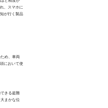
品ほど精度が
れ、スマホに
知が行く製品
のため、車両
頭において使
動できる盗難
、大まかな位