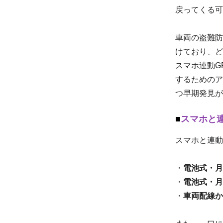
戻ってくる可
車両の盗難防
けており、ど
スマホ連動G
するためのア
つ早期発見が
スマホと
スマホと連動
・
電池式・月
・
電池式・月
・
車両配線か