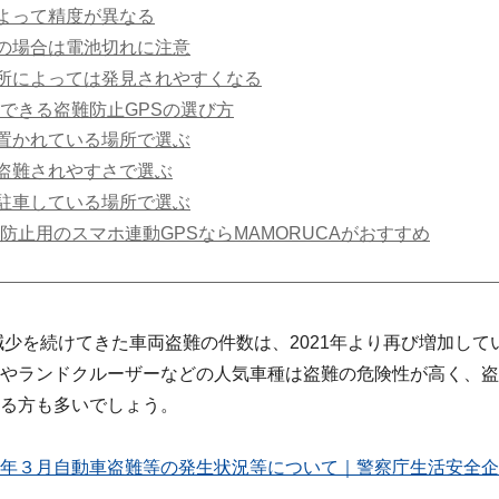
よって精度が異なる
の場合は電池切れに注意
所によっては発見されやすくなる
できる盗難防止GPSの選び方
置かれている場所で選ぶ
盗難されやすさで選ぶ
駐車している場所で選ぶ
防止用のスマホ連動GPSならMAMORUCAがおすすめ
り減少を続けてきた車両盗難の件数は、2021年より再び増加して
やランドクルーザーなどの人気車種は盗難の危険性が高く、盗
る方も多いでしょう。
年３月自動車盗難等の発生状況等について｜警察庁生活安全企