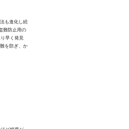
法も進化し続
盗難防止用の
限り早く発見
難を防ぎ、か