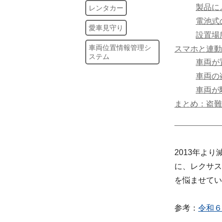
製品に
レンタカー
電池式
愛車見守り
設置場
車両位置情報管理シ
スマホと連動
ステム
車両が
車両の
車両が
まとめ：盗難
2013年よ
に、レクサス
を悩ませてい
参考：
令和６