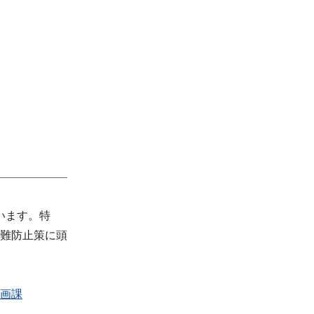
います。特
難防止策に頭
画課