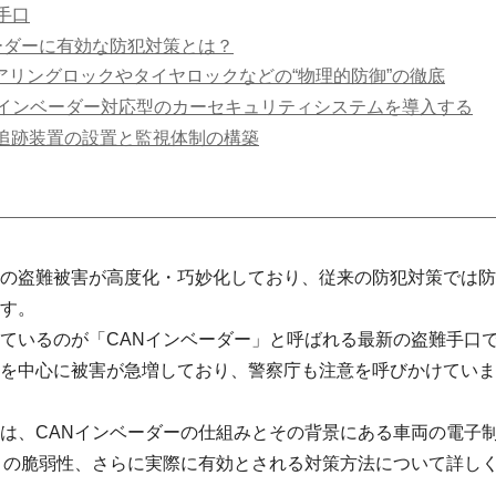
手口
ーダーに有効な防犯対策とは？
テアリングロックやタイヤロックなどの“物理的防御”の徹底
ANインベーダー対応型のカーセキュリティシステムを導入する
PS追跡装置の設置と監視体制の構築
の盗難被害が高度化・巧妙化しており、従来の防犯対策では防
す。
ているのが「CANインベーダー」と呼ばれる最新の盗難手口
を中心に被害が急増しており、警察庁も注意を呼びかけていま
は、CANインベーダーの仕組みとその背景にある車両の電子
）の脆弱性、さらに実際に有効とされる対策方法について詳し