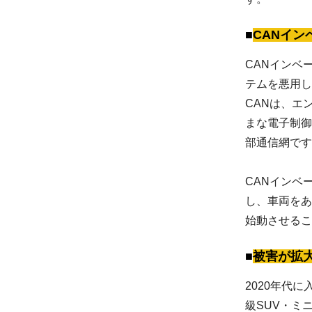
CANイ
CANインベーダ
テムを悪用し
CANは、エ
まな電子制御
部通信網です
CANインベ
し、車両をあ
始動させるこ
被害が拡
2020年代
級SUV・ミ