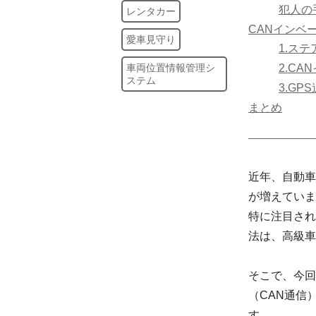
犯人の
レンタカー
CANインベ
愛車見守り
1.ス
2.C
車両位置情報管理シ
ステム
3.G
まとめ
近年、自動車
が増えていま
特に注目され
法は、高級車
そこで、今回
（CAN通信
す。