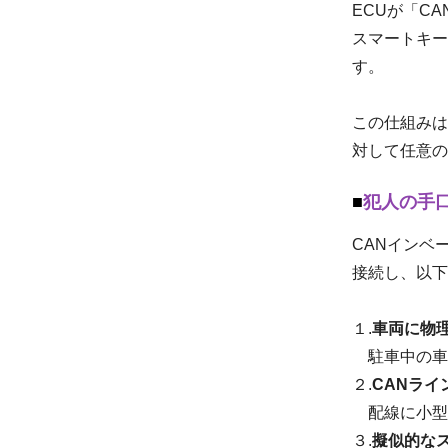
ECUが「C
スマートキー
す。
この仕組みは
対して任意の
犯人の手
CANインベ
接続し、以下
１.
車両に物
駐車中の車
２.
CANライ
配線に小型
３.
擬似的な