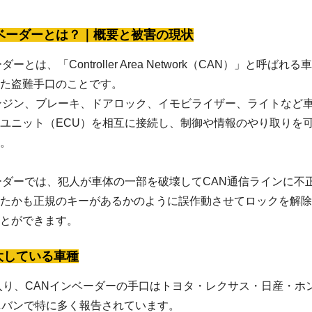
ンベーダーとは？｜概要と被害の現状
ーとは、「Controller Area Network（CAN）」と呼ば
た盗難手口のことです。
ンジン、ブレーキ、ドアロック、イモビライザー、ライトなど
ユニット（ECU）を相互に接続し、制御や情報のやり取りを
。
ーダーでは、犯人が車体の一部を破壊してCAN通信ラインに不
たかも正規のキーがあるかのように誤作動させてロックを解除
とができます。
大している車種
に入り、CANインベーダーの手口はトヨタ・レクサス・日産・ホ
ニバンで特に多く報告されています。