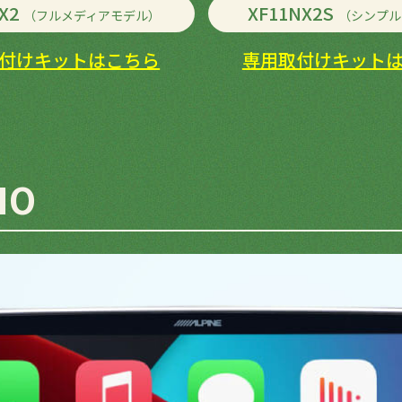
NX2
XF11NX2S
（フルメディアモデル）
（シンプル
付けキットはこちら
専用取付けキット
IO