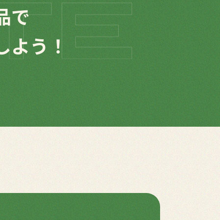
品で
しよう！