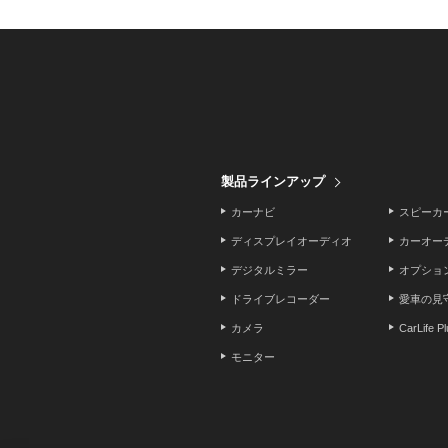
製品ラインアップ
カーナビ
スピーカ
ディスプレイオーディオ
カーオー
デジタルミラー
オプショ
ドライブレコーダー
愛車の見
カメラ
CarLife P
モニター