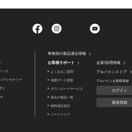
Facebook
Instagram
Twitter
YouTube
車種別の製品適合情報
お客様サポート
企業/採用情報
ー
ディオ
アルパインストア
よくあるご質問
ン/アクセサリー
地図データ更新
アルパインお客様登録
守り
ダウンロードサービス
ログイン
lus
過去の製品一覧
新規登録
無料保証規定
パーツストア