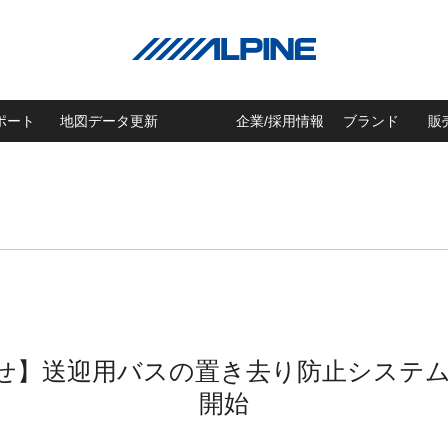
ポート
地図データ更新
企業/採用情報
ブランド
販
知らせ】送迎用バスの置き去り防止シス
開始