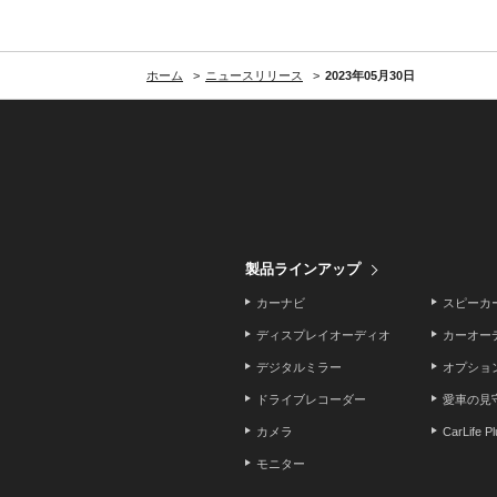
ホーム
ニュースリリース
2023年05月30日
製品ラインアップ
カーナビ
スピーカ
ディスプレイオーディオ
カーオー
デジタルミラー
オプショ
ドライブレコーダー
愛車の見
カメラ
CarLife P
モニター