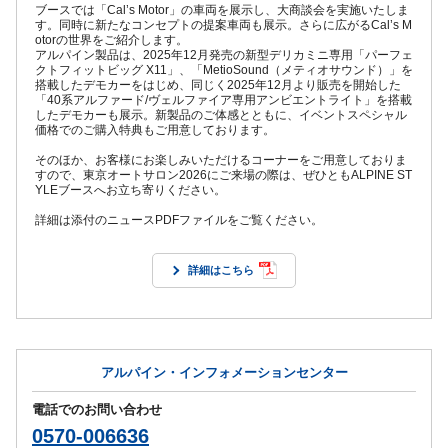
ブースでは「Cal’s Motor」の車両を展示し、大商談会を実施いたしま
す。同時に新たなコンセプトの提案車両も展示。さらに広がるCal’s M
otorの世界をご紹介します。
アルパイン製品は、2025年12月発売の新型デリカミニ専用「パーフェ
クトフィットビッグ X11」、「MetioSound（メティオサウンド）」を
搭載したデモカーをはじめ、同じく2025年12月より販売を開始した
「40系アルファード/ヴェルファイア専用アンビエントライト」を搭載
したデモカーも展示。新製品のご体感とともに、イベントスペシャル
価格でのご購入特典もご用意しております。
そのほか、お客様にお楽しみいただけるコーナーをご用意しておりま
すので、東京オートサロン2026にご来場の際は、ぜひともALPINE ST
YLEブースへお立ち寄りください。
詳細は添付のニュースPDFファイルをご覧ください。
詳細はこちら
アルパイン・インフォメーションセンター
電話でのお問い合わせ
0570-006636