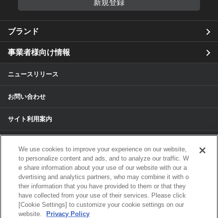
新規登録
ブランド
事業者様向け情報
ニュースリリース
お問い合わせ
サイト利用案内
個人情報保護方針
We use cookies to improve your experience on our website,
to personalize content and ads, and to analyze our traffic. W
個人情報のお取扱いについて
e share information about your use of our website with our a
dvertising and analytics partners, who may combine it with o
各種サービスの個人情報保護方針
ther information that you have provided to them or that they
have collected from your use of their services. Please click
[Cookie Settings] to customize your cookie settings on our
サイトマップ
website.
Privacy Policy