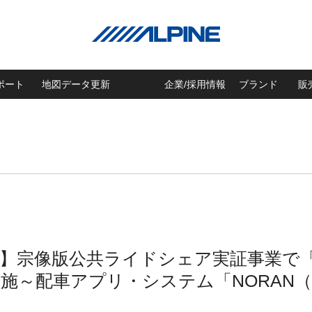
ポート
地図データ更新
企業/採用情報
ブランド
販
らせ】宗像版公共ライドシェア実証事業
施～配車アプリ・システム「NORAN