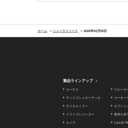
ホーム
ニュースリリース
2026年02月05日
製品ラインアップ
カーナビ
スピーカ
ディスプレイオーディオ
カーオー
デジタルミラー
オプショ
ドライブレコーダー
愛車の見
カメラ
CarLife P