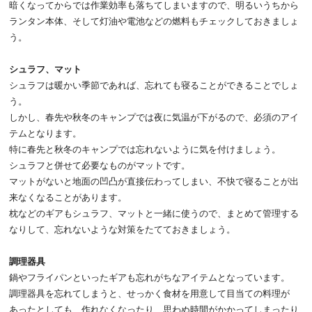
暗くなってからでは作業効率も落ちてしまいますので、明るいうちから
ランタン本体、そして灯油や電池などの燃料もチェックしておきましょ
う。
シュラフ、マット
シュラフは暖かい季節であれば、忘れても寝ることができることでしょ
う。
しかし、春先や秋冬のキャンプでは夜に気温が下がるので、必須のアイ
テムとなります。
特に春先と秋冬のキャンプでは忘れないように気を付けましょう。
シュラフと併せて必要なものがマットです。
マットがないと地面の凹凸が直接伝わってしまい、不快で寝ることが出
来なくなることがあります。
枕などのギアもシュラフ、マットと一緒に使うので、まとめて管理する
なりして、忘れないような対策をたてておきましょう。
調理器具
鍋やフライパンといったギアも忘れがちなアイテムとなっています。
調理器具を忘れてしまうと、せっかく食材を用意して目当ての料理が
あったとしても、作れなくなったり、思わぬ時間がかかってしまったり