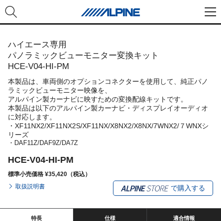
ハイエース専用
パノラミックビューモニター変換キット
HCE-V04-HI-PM
本製品は、車両側のオプションコネクターを使用して、純正パノ
ラミックビューモニター映像を、
アルパイン製カーナビに映すための変換配線キットです。
本製品は以下のアルパイン製カーナビ・ディスプレイオーディオ
に対応します。
・XF11NX2/XF11NX2S/XF11NX/X8NX2/X8NX/7WNX2/７WNXシ
リーズ
・DAF11Z/DAF9Z/DA7Z
HCE-V04-HI-PM
標準小売価格 ¥35,420（税込）
取扱説明書
で購入する
特長
仕様
適合情報