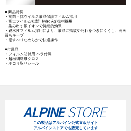
■ 商品特長
・抗菌・抗ウイルス液晶保護フィルム採用
・富士フイルム社製"Hydro Ag"技術採用
染み出す銀イオンで持続的効果
・親水性フィルム採用により、液晶に指紋や汚れをつきにくくし、高画
質もキープ
・指すべりなめらかで快適操作
■付属品
・フィルム貼付用 ヘラ付属
・超極細繊維クロス
・ホコリ取りシール
この製品はアルパイン公式直販サイト
アルパインストアでも販売しています