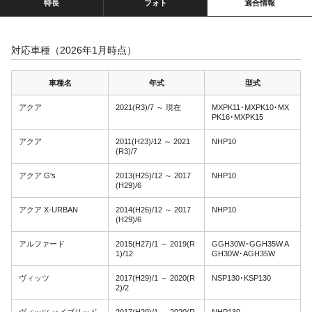
特長
フォト
適合情報
対応車種（2026年1月時点）
車種名
年式
型式
アクア
2021(R3)/7 ～ 現在
MXPK11･MXPK10･MX
PK16･MXPK15
アクア
2011(H23)/12 ～ 2021
NHP10
(R3)/7
アクア G's
2013(H25)/12 ～ 2017
NHP10
(H29)/6
アクア X-URBAN
2014(H26)/12 ～ 2017
NHP10
(H29)/6
アルファード
2015(H27)/1 ～ 2019(R
GGH30W･GGH35W A
1)/12
GH30W･AGH35W
ヴィッツ
2017(H29)/1 ～ 2020(R
NSP130･KSP130
2)/2